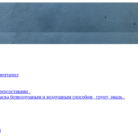
 лентапил
пецсоставами .
раска безвоздушным и воздушным способом , грунт, эмаль .
й