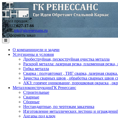
Отдел продаж:
+7 (812)
627-17-66
Email:
mk@gkrenessans.ru
Оформить заказ
О компании
цели и задачи
Услуги
цены и условия
Дробеструйная, пескоструйная очистка металла
Раскрой металла: лазерная резка, плазменная резка,
Гибка металла
Сварка : полуавтомат , ТИГ сварка, лазерная сварка.
Зачистка сварных швов , обработка сварных швов с
АКЗ: горячее цинкование, порошковая окраска , ок
Металлоконструкции
ГК Ренессанс
Строительные
Сварные
Сборные
Нестандартные, по чертежам заказчика
Изготовление металлических лестниц и ограждени
Ангары под ключ