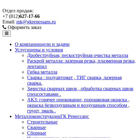
Отдел продаж:
+7 (812)
627-17-66
Email:
mk@gkrenessans.ru
Оформить заказ
О компании
цели и задачи
Услуги
цены и условия
Дробеструйная, пескоструйная очистка металла
Раскрой металла: лазерная резка, плазменная резка,
лентапил
Гибка металла
Сварка : полуавтомат , ТИГ сварка, лазерная
сварка.
Зачистка сварных швов , обработка сварных швов
спецсоставами .
АКЗ: горячее цинкование, порошковая окраска ,
окраска безвоздушным и воздушным способом ,
грунт, эмаль .
Металлоконструкции
ГК Ренессанс
Строительные
Сварные
Сборные