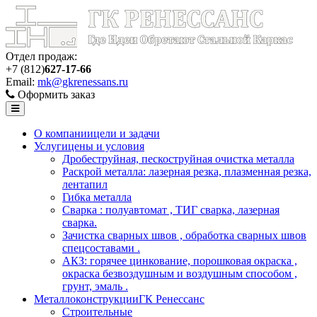
Отдел продаж:
+7 (812)
627-17-66
Email:
mk@gkrenessans.ru
Оформить заказ
О компании
цели и задачи
Услуги
цены и условия
Дробеструйная, пескоструйная очистка металла
Раскрой металла: лазерная резка, плазменная резка,
лентапил
Гибка металла
Сварка : полуавтомат , ТИГ сварка, лазерная
сварка.
Зачистка сварных швов , обработка сварных швов
спецсоставами .
АКЗ: горячее цинкование, порошковая окраска ,
окраска безвоздушным и воздушным способом ,
грунт, эмаль .
Металлоконструкции
ГК Ренессанс
Строительные