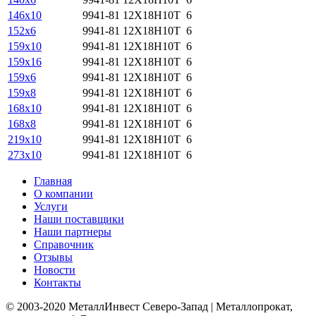
146х10
9941-81
12Х18Н10Т
6
152х6
9941-81
12Х18Н10Т
6
159х10
9941-81
12Х18Н10Т
6
159х16
9941-81
12Х18Н10Т
6
159х6
9941-81
12Х18Н10Т
6
159х8
9941-81
12Х18Н10Т
6
168х10
9941-81
12Х18Н10Т
6
168х8
9941-81
12Х18Н10Т
6
219х10
9941-81
12Х18Н10Т
6
273х10
9941-81
12Х18Н10Т
6
Главная
О компании
Услуги
Наши поставщики
Наши партнеры
Справочник
Отзывы
Новости
Контакты
© 2003-2020 МеталлИнвест Северо-Запад | Металлопрокат,